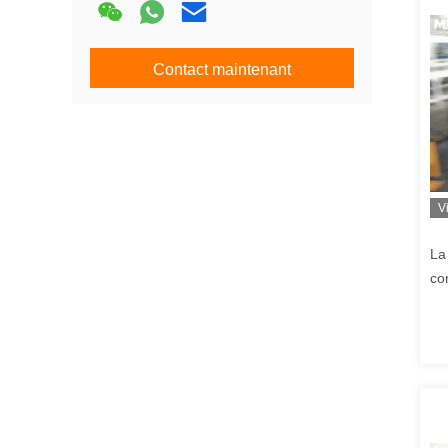
Contact maintenant
V
La
co
ef