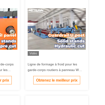
Vidéo
rde-corps
Ligne de formage à froid pour les
r les
garde-corps routiers à panneau W
froid
avec perforation hydraulique et
r prix
Obtenez le meilleur prix
empilage magnétique