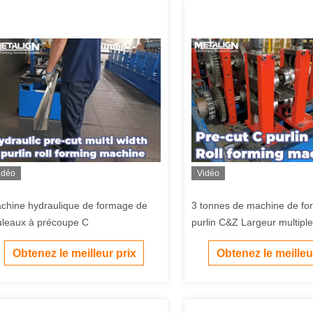
idéo
Vidéo
chine hydraulique de formage de
3 tonnes de machine de f
uleaux à précoupe C
purlin C&Z Largeur multiple
percussion et pré-coupe
Obtenez le meilleur prix
Obtenez le meilleu