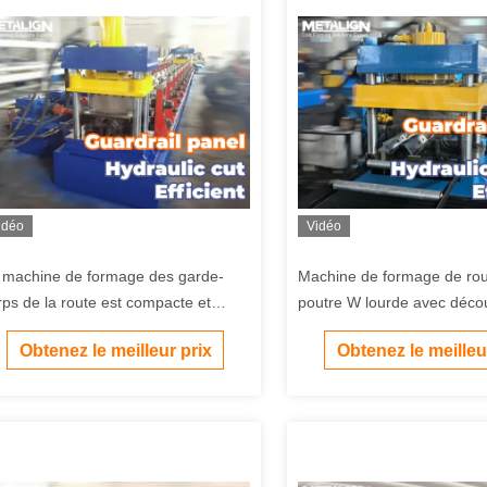
idéo
Vidéo
 machine de formage des garde-
Machine de formage de ro
rps de la route est compacte et
poutre W lourde avec déc
ficace 22 kW 15 m/min.
hydraulique de suivi et ent
Obtenez le meilleur prix
Obtenez le meilleu
de boîte de vitesses