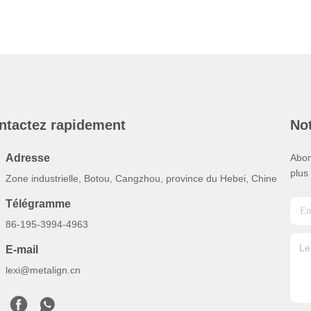
ntactez rapidement
Not
Adresse
Abon
plus
Zone industrielle, Botou, Cangzhou, province du Hebei, Chine
Télégramme
86-195-3994-4963
E-mail
lexi@metalign.cn