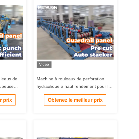
Vidéo
uleaux de
Machine à rouleaux de perforation
oupeuse
hydraulique à haut rendement pour les
raînement
garde-corps routiers
r prix
Obtenez le meilleur prix