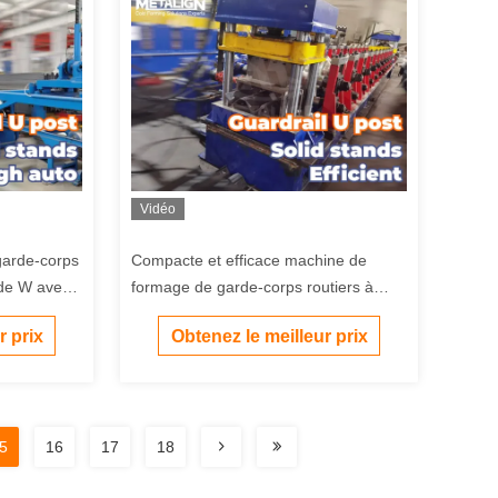
Vidéo
garde-corps
Compacte et efficace machine de
 de W avec
formage de garde-corps routiers à
rouleaux froids
r prix
Obtenez le meilleur prix
5
16
17
18