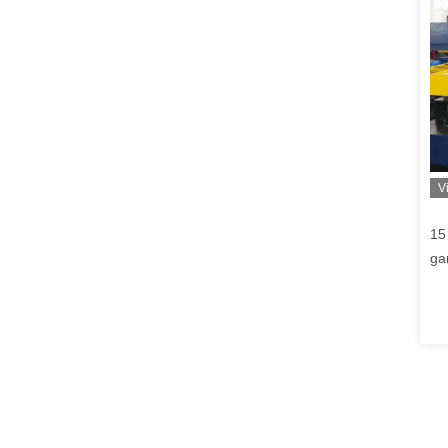
V
15
ga
ha
de