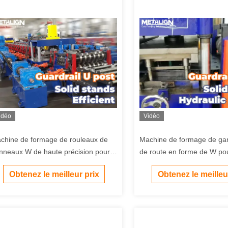
idéo
Vidéo
chine de formage de rouleaux de
Machine de formage de ga
nneaux W de haute précision pour
de route en forme de W pou
ier galvanisé de 3 à 4 mm
panneaux d'acier laminés à 
Obtenez le meilleur prix
Obtenez le meilleu