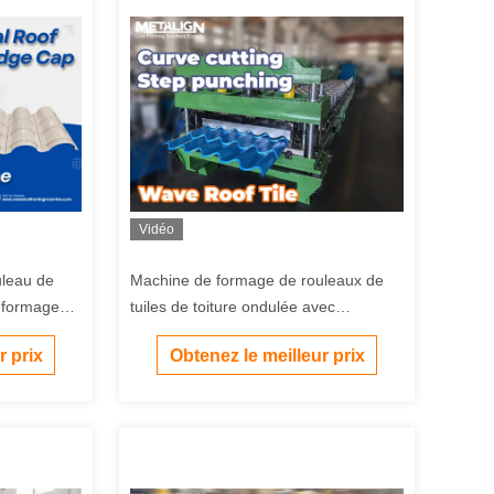
Vidéo
uleau de
Machine de formage de rouleaux de
e formage
tuiles de toiture ondulée avec
 0,3 à 0,8
coupeuse hydraulique incurvée et
r prix
Obtenez le meilleur prix
entraînement en chaîne