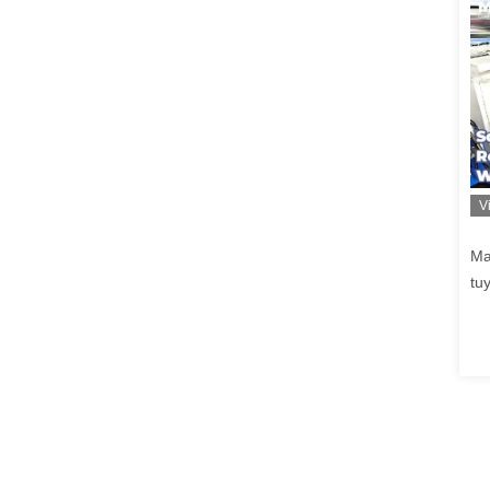
V
Ma
tu