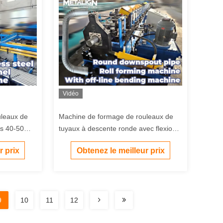
Vidéo
uleaux de
Machine de formage de rouleaux de
és 40-50
tuyaux à descente ronde avec flexion
double
hors ligne
r prix
Obtenez le meilleur prix
9
10
11
12