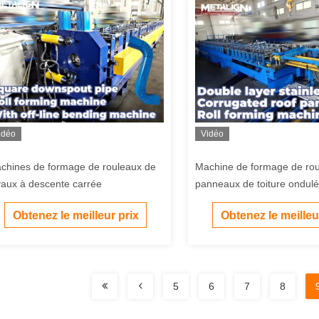
idéo
Vidéo
chines de formage de rouleaux de
Machine de formage de ro
yaux à descente carrée
panneaux de toiture ondul
m/min en acier inoxydable 
Obtenez le meilleur prix
Obtenez le meilleu
couche
5
6
7
8