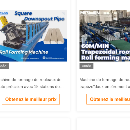
idéo
Vidéo
chine de formage de rouleaux de
Machine de formage de ro
ute précision avec 18 stations de
trapézoïdaux entièrement 
rmage, moteur de 5,5 kW pour
60m/min.
Obtenez le meilleur prix
Obtenez le meilleu
yaux de descente de 0,3 à 0,8 mm