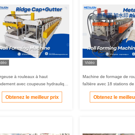
idéo
Vidéo
rgeuse à rouleaux à haut
Machine de formage de ro
ndement avec coupeuse hydraulique
faîtière avec 18 stations d
 couvercle de chaîne de sécurité
pour toitures métalliques de
Obtenez le meilleur prix
Obtenez le meilleu
r les profils de toiture
mm à 15-20 m/min