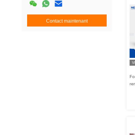
Contact maintenant
V
Fo
re
et
pou