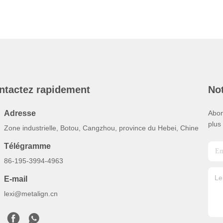
ntactez rapidement
Not
Adresse
Abon
plus
Zone industrielle, Botou, Cangzhou, province du Hebei, Chine
Télégramme
86-195-3994-4963
E-mail
lexi@metalign.cn