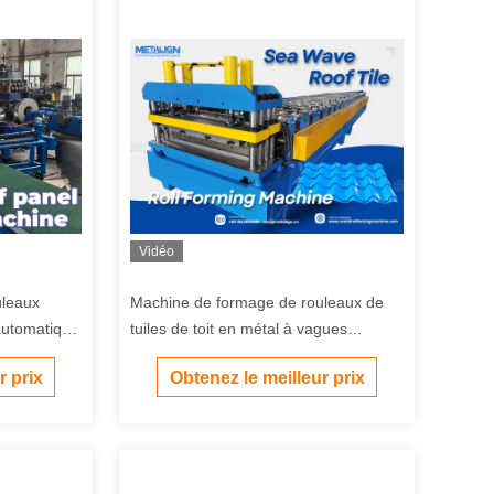
Vidéo
uleaux
Machine de formage de rouleaux de
automatique
tuiles de toit en métal à vagues
marines avec poinçonnage
r prix
Obtenez le meilleur prix
hydraulique et entraînement par
chaîne