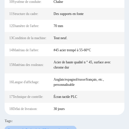
10Système de conduite:
Chaîne
11Structure du cadre:
Des supports en fonte
12Diamètre de l'arbre:
70 mm
13Condition de la machine:
Tout neuf.
14Matériau de l'arbre:
#45 acier trempé à 55-60°C
Acier de haute qualité n ° 45, surface avec
15Matériau des rouleaux:
chrome dur
Anglais/espagnol/russe/français, etc.,
16Langue d'affichage:
personnalisable
17Technique de contrôle:
Écran tactile PLC
18Délai de livraison:
30 jours
Tags: