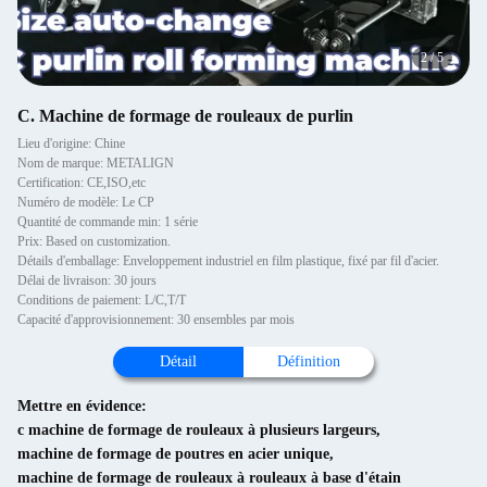
2
/
5
C. Machine de formage de rouleaux de purlin
Lieu d'origine: Chine
Nom de marque: METALIGN
Certification: CE,ISO,etc
Numéro de modèle: Le CP
Quantité de commande min: 1 série
Prix: Based on customization.
Détails d'emballage: Enveloppement industriel en film plastique, fixé par fil d'acier.
Délai de livraison: 30 jours
Conditions de paiement: L/C,T/T
Capacité d'approvisionnement: 30 ensembles par mois
Détail
Définition
Mettre en évidence:
c machine de formage de rouleaux à plusieurs largeurs
,
machine de formage de poutres en acier unique
,
machine de formage de rouleaux à rouleaux à base d'étain