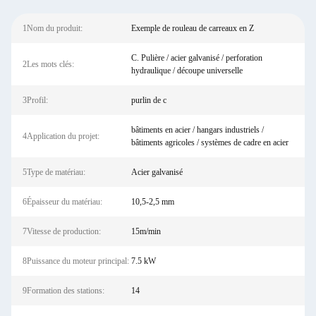
1Nom du produit:
Exemple de rouleau de carreaux en Z
C. Pulière / acier galvanisé / perforation
2Les mots clés:
hydraulique / découpe universelle
3Profil:
purlin de c
bâtiments en acier / hangars industriels /
4Application du projet:
bâtiments agricoles / systèmes de cadre en acier
5Type de matériau:
Acier galvanisé
6Épaisseur du matériau:
10,5-2,5 mm
7Vitesse de production:
15m/min
8Puissance du moteur principal:
7.5 kW
9Formation des stations:
14