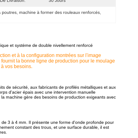
 De Livraison:
30 Jours
à poutres
, 
machine à former des rouleaux renforcés
, 
ique et système de double nivellement renforcé
tion et à la configuration montrées sur l'image
 fournit la bonne ligne de production pour le moulage
 à vos besoins.
s de sécurité, aux fabricants de profilés métalliques et aux
orps d'acier épais avec une intervention manuelle
me, la machine gère des besoins de production exigeants avec
id de 3 à 4 mm. Il présente une forme d'onde profonde pour
ignement constant des trous, et une surface durable, il est
res.