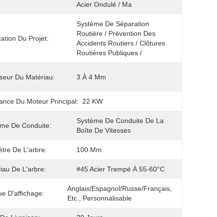
Acier Ondulé / Ma
Système De Séparation 
Routière / Prévention Des 
cation Du Projet:
Accidents Routiers / Clôtures 
Routières Publiques / 
seur Du Matériau:
3 À 4 Mm
ance Du Moteur Principal:
22 KW
Système De Conduite De La 
me De Conduite:
Boîte De Vitesses
tre De L'arbre:
100 Mm
iau De L'arbre:
#45 Acier Trempé À 55-60°C
Anglais/espagnol/russe/français, 
e D'affichage:
Etc., Personnalisable