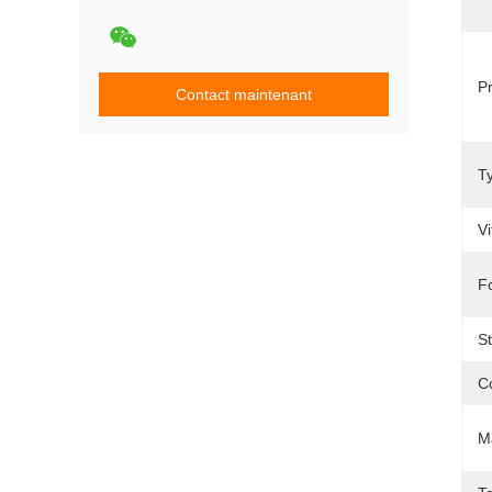
Pr
Contact maintenant
T
V
F
S
C
M