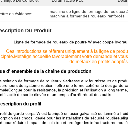
echnique De Contrôle:
Écran Tactile PLC
Délai
machine de ligne de formage de rouleaux 
ettre en évidence:
machine à former des rouleaux renforcés
escription Du Produit
Ligne de formage de rouleaux de poutre W avec coupe hydraul
Ces introductions se réfèrent uniquement à la ligne de produc
ncipale.Metalign accueille favorablement votre demande et vous
de métaux en profils adaptés
Vue d' ensemble de la chaîne de production
e solution de formage de rouleaux s'adresse aux fournisseurs de produit
epreneurs du système routier.Il offre une forme cohérente des garde-c
maleConçue pour la résistance, la précision et l'utilisation à long ter
efficacité de sortie élevée et un temps d'arrêt réduit des outils.
Description du profil
rofil de garde-corps W est fabriqué en acier galvanisé ou laminé à fro
sorption des chocs, idéale pour les installations de sécurité routière.al
isé pour réduire l'impact de collision et protéger les infrastructures routiè