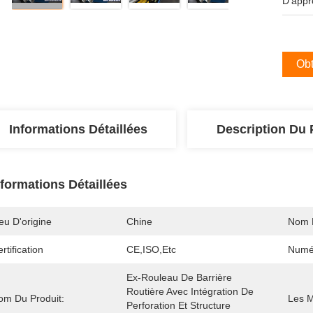
D'appr
Obt
Informations Détaillées
Description Du 
nformations Détaillées
eu D'origine
Chine
Nom 
rtification
CE,ISO,etc
Numé
Ex-Rouleau De Barrière 
Routière Avec Intégration De 
om Du Produit:
Les M
Perforation Et Structure 