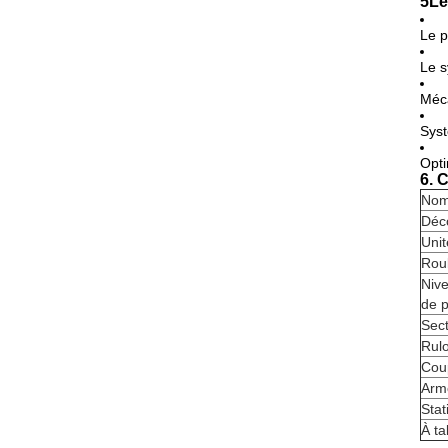
5Le
Le p
Le s
Méca
Syst
Opti
6. 
Nom
Déco
Unit
Roul
Nive
de 
Sect
Rulo
Cou
Arm
Stat
À ta