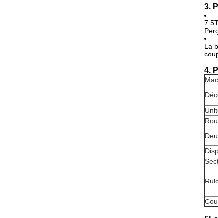
3. 
7.5T
Perç
La b
coup
4. 
Mach
Déco
Unit
Roul
Deu
Disp
Sect
Rulo
Cou