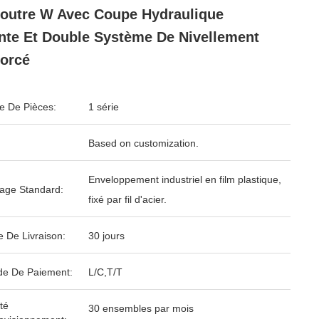
outre W Avec Coupe Hydraulique
nte Et Double Système De Nivellement
orcé
 De Pièces:
1 série
Based on customization.
Enveloppement industriel en film plastique,
age Standard:
fixé par fil d'acier.
e De Livraison:
30 jours
e De Paiement:
L/C,T/T
té
30 ensembles par mois