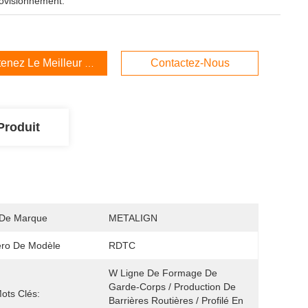
ovisionnement:
enez Le Meilleur Prix
Contactez-Nous
Produit
De Marque
METALIGN
ro De Modèle
RDTC
W Ligne De Formage De 
Garde-Corps / Production De 
ots Clés:
Barrières Routières / Profilé En 