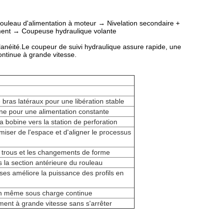
Rouleau d'alimentation à moteur → Nivelation secondaire +
ment → Coupeuse hydraulique volante
lanéité.Le coupeur de suivi hydraulique assure rapide, une
ontinue à grande vitesse.
bras latéraux pour une libération stable
obine pour une alimentation constante
 bobine vers la station de perforation
iser de l'espace et d'aligner le processus
s trous et les changements de forme
s la section antérieure du rouleau
sses améliore la puissance des profils en
ion même sous charge continue
ment à grande vitesse sans s'arrêter