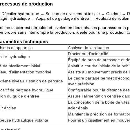
Processus de production
 Décoiler hydraulique → Section de nivellement initiale → Guidant → 
age hydraulique → Appareil de guidage d'entrée → Rouleau de roule
obine d'acier est déroulée et nivelée en deux phases pour assurer la p
e propre sans interrompre la production, idéale pour une production c
Paramètres techniques
ines et appareils
Analyse de la situation
D'acier ou d'acier allié
iler hydraulique
Équipé de bras de pressage et de 
é de nivellement initial
Aplatit la courbe initiale de la b
eau d'alimentation motorisé
Assiste au mouvement précis de la
Le cadre partagé permet d'économ
xième niveau + station de perçage
avec précision
ositif de perçage hydraulique
Configurable pour la distance de
ion du guide d'entrée
Assure l'alimentation centrée dan
La conception de la boîte de vite
ir Ancien
acier épais
Maintient la précision de format
peuse hydraulique volante
Fournit un cisaillement en mouve