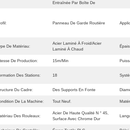
Entraînée Par Boîte De 
ofil:
Panneau De Garde Routière
Appli
Acier Laminé À Froid/acier 
ype De Matériau:
Épais
Laminé À Chaud
itesse De Production:
15m/min
Puiss
ormation Des Stations:
18
Systè
tructure Du Cadre:
Des Supports En Fonte
Diamè
ondition De La Machine:
Tout Neuf.
Matér
Acier De Haute Qualité N ° 45, 
atériau Des Rouleaux:
Langu
Surface Avec Chrome Dur