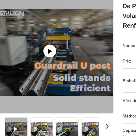
De P
Vola
Renf
Nombre
Prix:
Emball
Périod
Méthod
Capaci