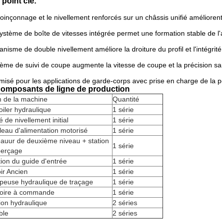
 point clé.
oinçonnage et le nivellement renforcés sur un châssis unifié améliorent
ystème de boîte de vitesses intégrée permet une formation stable de l'
nisme de double nivellement améliore la droiture du profil et l'intégrité
ème de suivi de coupe augmente la vitesse de coupe et la précision s
misé pour les applications de garde-corps avec prise en charge de la p
Composants de ligne de production
 de la machine
Quantité
iler hydraulique
1 série
é de nivellement initial
1 série
eau d'alimentation motorisé
1 série
auur de deuxième niveau + station
1 série
perçage
ion du guide d'entrée
1 série
ir Ancien
1 série
peuse hydraulique de traçage
1 série
oire à commande
1 série
ion hydraulique
2 séries
ble
2 séries