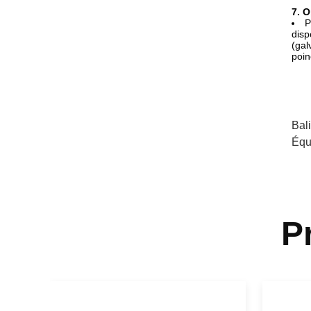
7. 
P
disp
(gal
poin
Bal
Équ
P