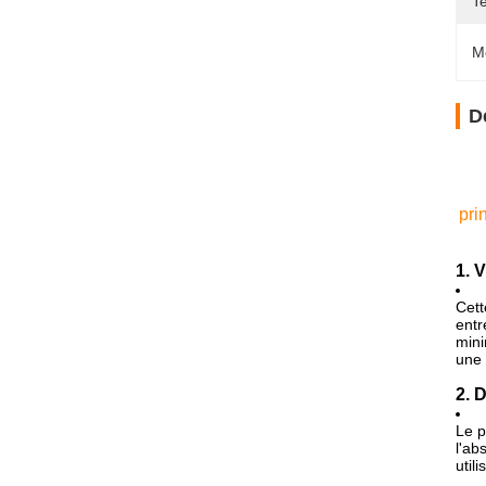
T
M
D
pri
1. 
Cett
entr
mini
une 
2. 
Le p
l'ab
util