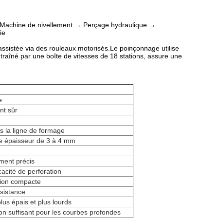
→ Machine de nivellement → Perçage hydraulique →
ie
assistée via des rouleaux motorisés.Le poinçonnage utilise
traîné par une boîte de vitesses de 18 stations, assure une
e
nt sûr
s la ligne de formage
une épaisseur de 3 à 4 mm
ment précis
cacité de perforation
tion compacte
ésistance
us épais et plus lourds
ion suffisant pour les courbes profondes