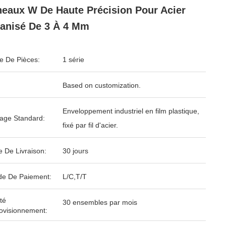
eaux W De Haute Précision Pour Acier
anisé De 3 À 4 Mm
 De Pièces:
1 série
Based on customization.
Enveloppement industriel en film plastique,
age Standard:
fixé par fil d'acier.
e De Livraison:
30 jours
e De Paiement:
L/C,T/T
té
30 ensembles par mois
ovisionnement: