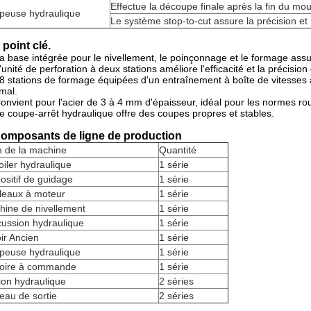
Effectue la découpe finale après la fin du mo
peuse hydraulique
Le système stop-to-cut assure la précision et 
 point clé.
a base intégrée pour le nivellement, le poinçonnage et le formage as
'unité de perforation à deux stations améliore l'efficacité et la précision
8 stations de formage équipées d'un entraînement à boîte de vitesses
mal.
onvient pour l'acier de 3 à 4 mm d'épaisseur, idéal pour les normes rou
e coupe-arrêt hydraulique offre des coupes propres et stables.
Composants de ligne de production
 de la machine
Quantité
iler hydraulique
1 série
ositif de guidage
1 série
leaux à moteur
1 série
hine de nivellement
1 série
ussion hydraulique
1 série
ir Ancien
1 série
peuse hydraulique
1 série
oire à commande
1 série
ion hydraulique
2 séries
eau de sortie
2 séries