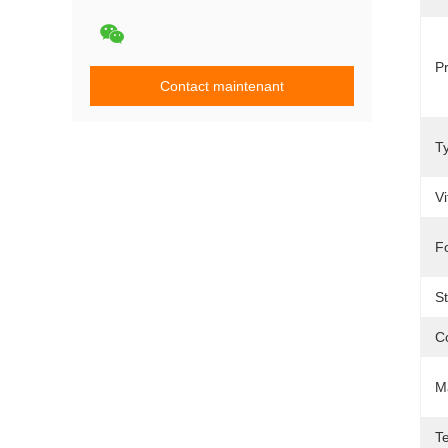
Pr
Contact maintenant
T
V
F
S
C
M
T