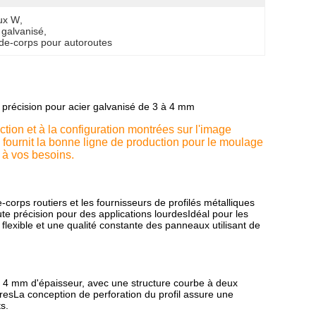
aux W
, 
 galvanisé
, 
de-corps pour autoroutes
récision pour acier galvanisé de 3 à 4 mm
tion et à la configuration montrées sur l'image
 fournit la bonne ligne de production pour le moulage
 à vos besoins.
corps routiers et les fournisseurs de profilés métalliques
te précision pour des applications lourdesIdéal pour les
lexible et une qualité constante des panneaux utilisant de
 à 4 mm d'épaisseur, avec une structure courbe à deux
ièresLa conception de perforation du profil assure une
s.