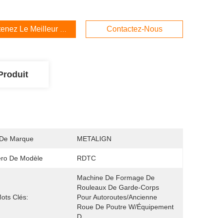
enez Le Meilleur Prix
Contactez-Nous
Produit
De Marque
METALIGN
ro De Modèle
RDTC
Machine De Formage De 
Rouleaux De Garde-Corps 
ots Clés:
Pour Autoroutes/ancienne 
Roue De Poutre W/équipement 
D