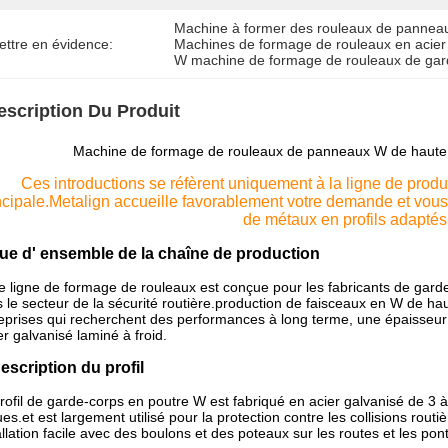
Machine à former des rouleaux de panne
ettre en évidence:
Machines de formage de rouleaux en acier
W machine de formage de rouleaux de gar
escription Du Produit
Machine de formage de rouleaux de panneaux W de haute p
Ces introductions se réfèrent uniquement à la ligne de produc
ncipale.Metalign accueille favorablement votre demande et vous
de métaux en profils adaptés
Vue d' ensemble de la chaîne de production
e ligne de formage de rouleaux est conçue pour les fabricants de garde-
 le secteur de la sécurité routière.production de faisceaux en W de hau
eprises qui recherchent des performances à long terme, une épaisseur f
ier galvanisé laminé à froid.
Description du profil
rofil de garde-corps en poutre W est fabriqué en acier galvanisé de 3
es.et est largement utilisé pour la protection contre les collisions rout
allation facile avec des boulons et des poteaux sur les routes et les pont