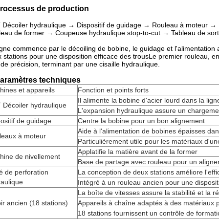
Processus de production
 Décoiler hydraulique → Dispositif de guidage → Rouleau à moteur 
eau de former → Coupeuse hydraulique stop-to-cut → Tableau de sort
igne commence par le décoiling de bobine, le guidage et l'alimentation 
 stations pour une disposition efficace des trousLe premier rouleau, en
de précision, terminant par une cisaille hydraulique.
Paramètres techniques
ines et appareils
Fonction et points forts
Il alimente la bobine d'acier lourd dans la lign
 Décoiler hydraulique
L'expansion hydraulique assure un chargeme
ositif de guidage
Centre la bobine pour un bon alignement
Aide à l'alimentation de bobines épaisses dan
leaux à moteur
Particulièrement utile pour les matériaux d'
Applatifie la matière avant de la former
hine de nivellement
Base de partage avec rouleau pour un aligne
é de perforation
La conception de deux stations améliore l'effi
aulique
Intégré à un rouleau ancien pour une disposi
La boîte de vitesses assure la stabilité et la r
ir ancien (18 stations)
Appareils à chaîne adaptés à des matériaux pl
18 stations fournissent un contrôle de format