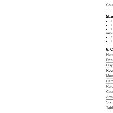
Cou
5Le
L
L
1
mini
C
L
6. 
Nom
Déco
Disp
Rou
Mac
Perc
Rulo
Cou
Arm
Stat
Tabl