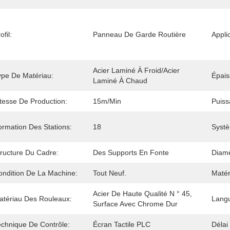
ofil:
Panneau De Garde Routière
Appli
Acier Laminé À Froid/acier 
ype De Matériau:
Épais
Laminé À Chaud
itesse De Production:
15m/min
Puiss
ormation Des Stations:
18
Systè
tructure Du Cadre:
Des Supports En Fonte
Diamè
ondition De La Machine:
Tout Neuf.
Matér
Acier De Haute Qualité N ° 45, 
atériau Des Rouleaux:
Langu
Surface Avec Chrome Dur
echnique De Contrôle:
Écran Tactile PLC
Délai