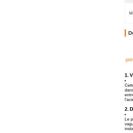
M
D
pri
1. 
Cett
dans
entr
l'ac
2. 
Le p
vagu
inst