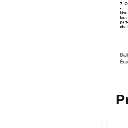
7. 
Nous
les 
perf
chan
Bal
Équ
P