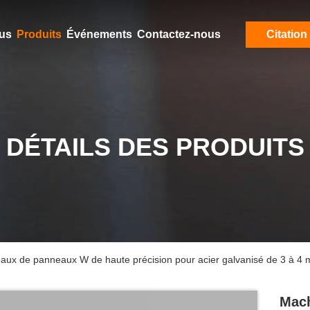
ous
Produits
Événements
Contactez-nous
Citation
DÉTAILS DES PRODUITS
aux de panneaux W de haute précision pour acier galvanisé de 3 à 4
Mach