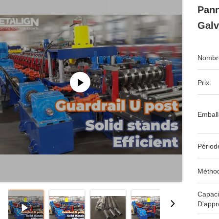
Pann
Galv
Nombre
Prix:
Emball
Périod
Méthod
Capaci
D'appr