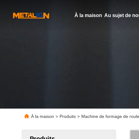
À la maison
Au sujet de n
À la maison
>
Produits
>
Machine de formage de roule
Produits