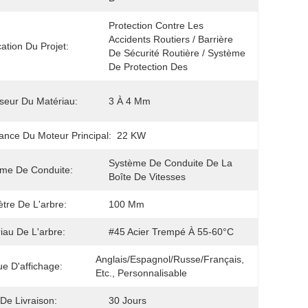
Protection Contre Les 
Accidents Routiers / Barrière 
cation Du Projet:
De Sécurité Routière / Système 
De Protection Des
seur Du Matériau:
3 À 4 Mm
ance Du Moteur Principal:
22 KW
Système De Conduite De La 
me De Conduite:
Boîte De Vitesses
tre De L'arbre:
100 Mm
iau De L'arbre:
#45 Acier Trempé À 55-60°C
Anglais/espagnol/russe/français, 
e D'affichage:
Etc., Personnalisable
 De Livraison:
30 Jours