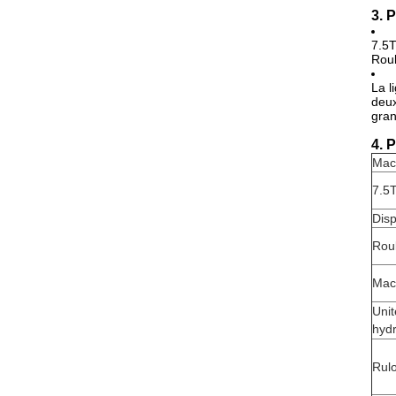
3. 
7.5T
Roul
La l
deux
gran
4. 
Mach
7.5T
Disp
Rou
Mac
Unit
hydr
Rulo